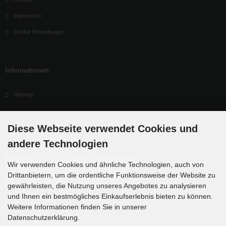
Impressum
Cookie Einstellungen
Informationen
Sitemap
Diese Webseite verwendet Cookies und
Zahlungsmethoden
andere Technologien
Wir verwenden Cookies und ähnliche Technologien, auch von
Drittanbietern, um die ordentliche Funktionsweise der Website zu
gewährleisten, die Nutzung unseres Angebotes zu analysieren
und Ihnen ein bestmögliches Einkaufserlebnis bieten zu können.
Weitere Informationen finden Sie in unserer
Datenschutzerklärung.
Newsletter-Anmeldung