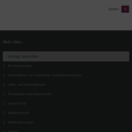
Seiten:
1
Mehr über...
Vertrag widerrufen
Rechnungsdaten
Informationen zur Echtheit der Kundenbewertungen
Liefer- und Versandkosten
Privatsphäre und Datenschutz
Unsere AGB
Widerrufsrecht
Widerrufsformular
Kontakt