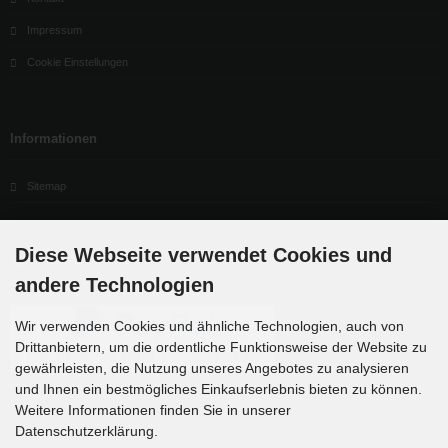
Impressum
Cookie Einstellungen
Informationen
Sitemap
Diese Webseite verwendet Cookies und
Zahlungsmethoden
andere Technologien
Wir verwenden Cookies und ähnliche Technologien, auch von
Drittanbietern, um die ordentliche Funktionsweise der Website zu
gewährleisten, die Nutzung unseres Angebotes zu analysieren
und Ihnen ein bestmögliches Einkaufserlebnis bieten zu können.
Weitere Informationen finden Sie in unserer
Datenschutzerklärung.
Newsletter-Anmeldung