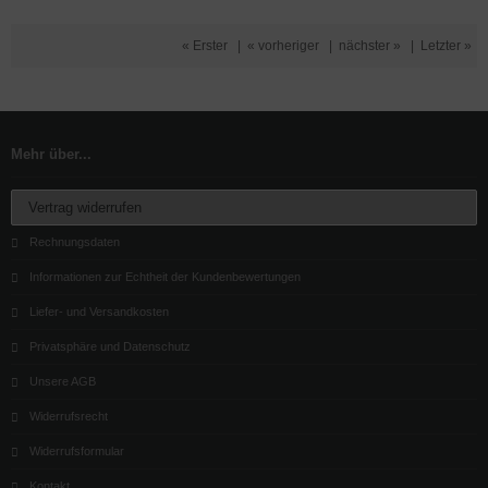
« Erster
|
« vorheriger
|
nächster »
|
Letzter »
Mehr über...
Vertrag widerrufen
Rechnungsdaten
Informationen zur Echtheit der Kundenbewertungen
Liefer- und Versandkosten
Privatsphäre und Datenschutz
Unsere AGB
Widerrufsrecht
Widerrufsformular
Kontakt